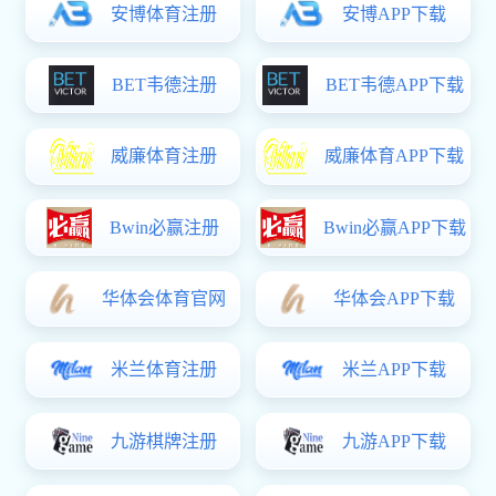
压宝马奔驰路虎的游戏,e体育官网,大发黄金版网版登陆网站,龙8平台举行特
聘教授聘任仪式
媒体
星海
更多+
MEDIA
专业舞台搬上沙滩！2026全国夏季村晚点亮台山海岛
校地联动推动艺术下沉基层！压宝马奔驰路虎的游戏,e体育官网,大发黄金版
网版登陆网站,龙8平台“仲夏音乐e体育官网,大发黄金版网版登陆网站”走进台
山社区
音乐剧《殷红木棉》在广东省委党校上演
文化新质生产力与新大众文艺的内在互动
音乐剧《殷红木棉》走进广东省委党校