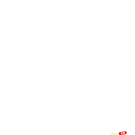
网版登陆网站,龙8平台关于2026年面向港澳台
地区招收研究生拟录取名单公示
科研与艺术实践
更多+
RESEARCH
以艺启爱｜“帆声笑语”公益音乐厅在共青城启幕