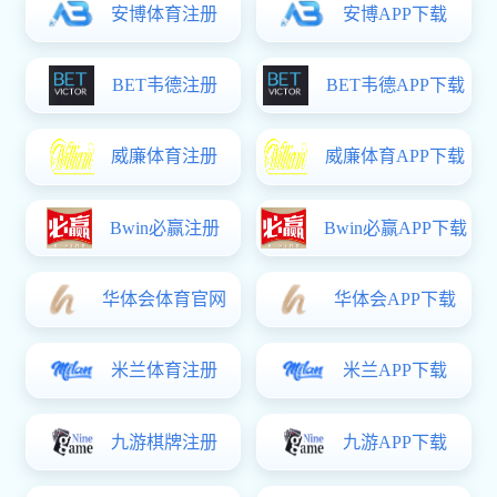
压宝马奔驰路虎的游戏,e体育官网,大发黄金版网版登
陆网站,龙8平台原创音乐剧《殷红木棉》在京精彩上
演，以艺术精品诠释革命精神
12-26
2025
喜报 | 龙8平台在2025年全国高校音乐教育专业基本功