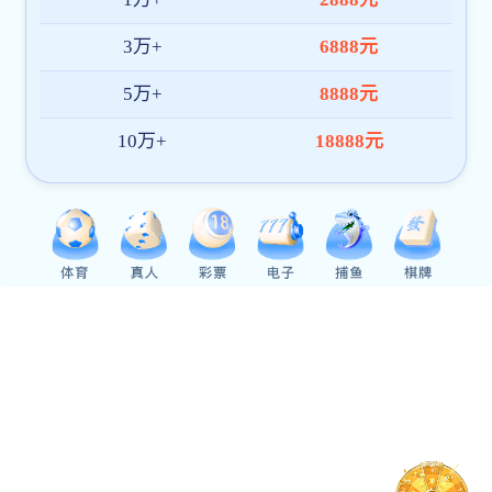
举办“星光璀璨·蕉岭有约”乡村音乐节、发起原创歌词征集大赛、创作文旅
宣传歌曲、参与助演“国庆”“村晚”及“七月半...
喜讯 | 龙8平台师生团队荣获海峡两岸暨港澳职工流行
歌曲大赛二等奖
近日，海峡两岸暨港澳职工流行歌曲大赛传来喜讯。由龙8平台流行音乐学
院教师黄宗辉等11名师生组成的表演团队，凭借参赛作品《穿过黑夜的
光》，历经多轮角逐，在全国总决赛中脱颖而出，荣获二等奖，为压宝马
奔驰路虎的游戏,e体育官网,大发黄金版网版登陆网站,龙8平台赢得了荣
12-14
2025
誉，也为两岸四地职工文化交流增添了亮丽一笔。本次大赛由中华全国总